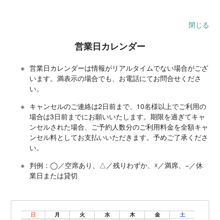
閉じる
営業日カレンダー
営業日カレンダーは情報がリアルタイムでない場合がござ
います。満表示の場合でも、お電話にてお問合せくださ
い。
キャンセルのご連絡は2日前まで、10名様以上でご利用の
場合は3日前までにお願いいたします。期限を過ぎてキャ
ンセルされた場合、ご予約人数分のご利用料金を全額キャ
ンセル料としてお支払いいただきます。予めご了承くださ
い。
判例：◯／空席あり、△／残りわずか、☓／満席、−／休
業日または貸切
日
月
火
水
木
金
土