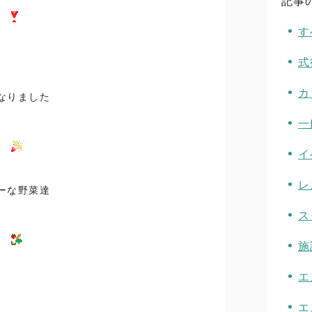
記事
す
式
カ
なりました
一
イ
レ
ーな野菜達
ス
施
エ
エ