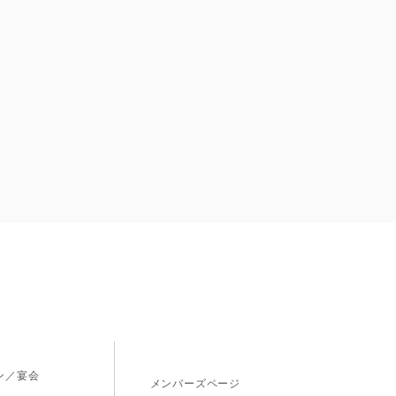
ス
ン／宴会
メンバーズページ