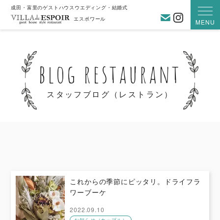
成田・富里のゲストハウスウエディング・結婚式
お問い合わ
Instagra
エスポワール
MENU
blog restaurant
スタッフブログ（レストラン）
これからの季節にピッタリ。ドライフラ
ワーブーケ
2022.09.10