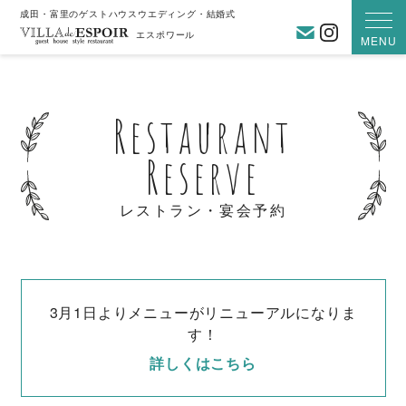
成田・富里のゲストハウスウエディング・結婚式
お問い合わ
Instagra
エスポワール
MENU
Restaurant
Reserve
レストラン・宴会予約
3月1日よりメニューがリニューアルになりま
す！
詳しくはこちら