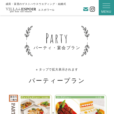
成田・富里のゲストハウスウエディング・結婚式
お問い合わ
Instagra
エスポワール
MENU
Party
パーティ・宴会プラン
※ タップで拡大表示されます
パーティープラン