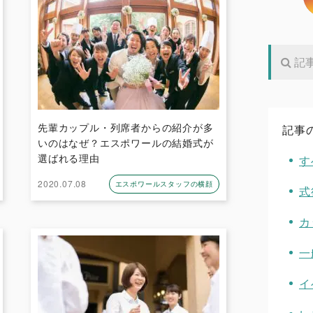
先輩カップル・列席者からの紹介が多
記事
いのはなぜ？エスポワールの結婚式が
選ばれる理由
す
2020.07.08
エスポワールスタッフの横顔
式
カ
一
イ