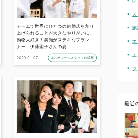
レ
ス
チームで世界にひとつの結婚式を創り
施
上げられることが大きなやりがいに。
動物大好き！笑顔がステキなプラン
エ
ナー、伊藤聖子さんの姿
エ
2020.01.07
エスポワールスタッフの横顔
フ
最近