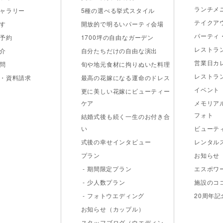
ランチメ
ャラリー
5種の選べる挙式スタイル
テイクア
す
開放的で明るいパーティ会場
パーティ
予約
1700坪の自由なガーデン
レストラ
介
自分たちだけの自由な演出
営業日カ
問
旬や地元食材に拘りぬいた料理
レストラ
・資料請求
最高の花嫁になる運命のドレス
イベント
更に美しい花嫁にビューティー
ケア
メモリア
フォト
結婚式後も続く一生のお付き合
い
ビューテ
式後の幸せインタビュー
レンタル
プラン
お知らせ
- 期間限定プラン
エスポワ
- 少人数プラン
施設のコ
- フォトウエディング
20周年
お知らせ（カップル）
スタッフブログ（ウエディン