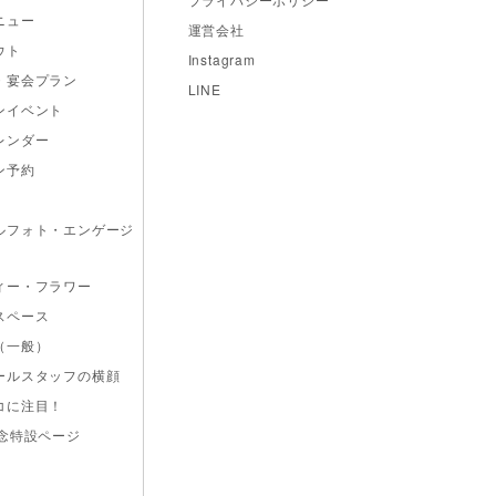
ニュー
運営会社
ウト
Instagram
・宴会プラン
LINE
ンイベント
レンダー
ン予約
ルフォト・エンゲージ
ィー・フラワー
スペース
（一般）
ールスタッフの横顔
コに注目！
記念特設ページ