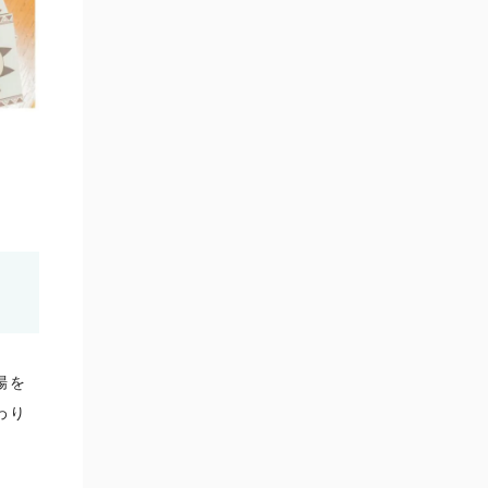
場を
わり