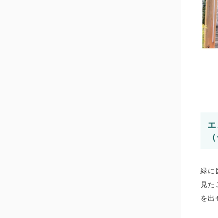
エ
（
緑に
見た
を出