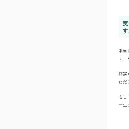
実
す
本当
く、
露宴
ただ
もし
一生