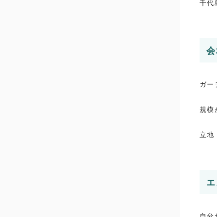
千代
会
ガー
規模
立地
エ
自分