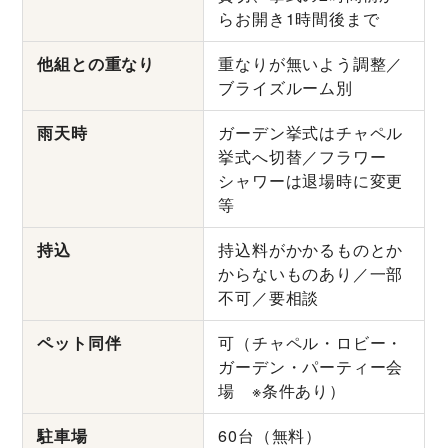
らお開き1時間後まで
他組との重なり
重なりが無いよう調整／
ブライズルーム別
雨天時
ガーデン挙式はチャペル
挙式へ切替／フラワー
シャワーは退場時に変更
等
持込
持込料がかかるものとか
からないものあり／一部
不可／要相談
ペット同伴
可（チャペル・ロビー・
ガーデン・パーティー会
場 ※条件あり）
駐車場
60台（無料）