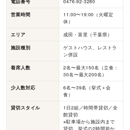
電話番号
0476-92-3280
営業時間
11:00〜19:00（火曜定
休）
エリア
成田・富里（千葉県）
施設種別
ゲストハウス、レストラ
ン併設
着席人数
2名〜最大150名（立食：
30名〜最大200名）
少人数対応
6名〜39名（挙式＋会
食）
貸切スタイル
1日2組／時間帯貸切／全
館貸切
※駐車場から施設内まで
貸切、挙式の2時間前か