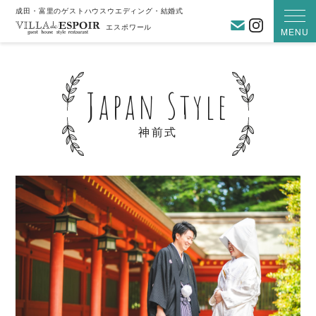
成田・富里のゲストハウスウエディング・結婚式
お問い合わ
Instagra
エスポワール
MENU
Japan Style
神前式