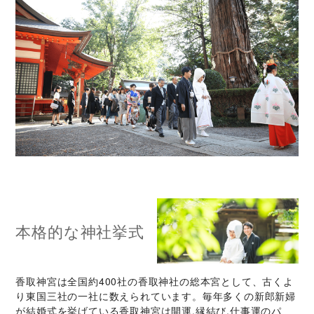
本格的な神社挙式
香取神宮は全国約400社の香取神社の総本宮として、古くよ
り東国三社の一社に数えられています。毎年多くの新郎新婦
が結婚式を挙げている香取神宮は開運,縁結び,仕事運のパ