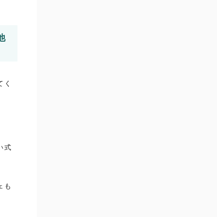
他
てく
い式
ェも