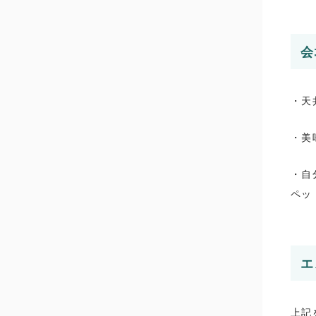
会
・天
・美
・自
ペッ
エ
上記