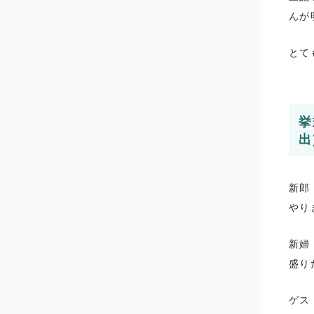
んが
とて
挙
出
新郎
やり
新婦
盛り
ゲス