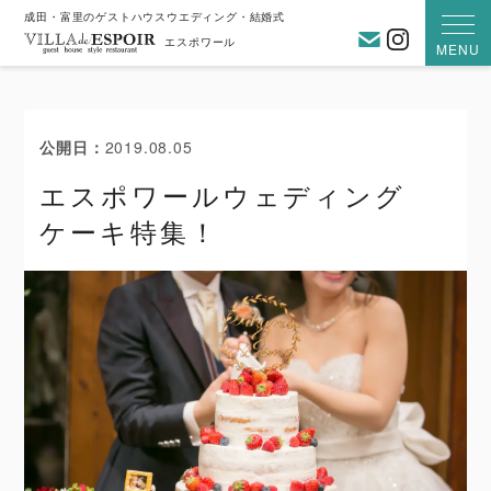
成田・富里のゲストハウスウエディング・結婚式
お問い合わ
Instagra
エスポワール
MENU
公開日
2019.08.05
エスポワールウェディング
ケーキ特集！