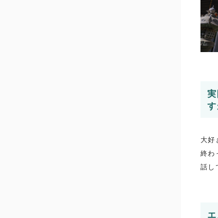
実
す
大好
終わ
話し
エ