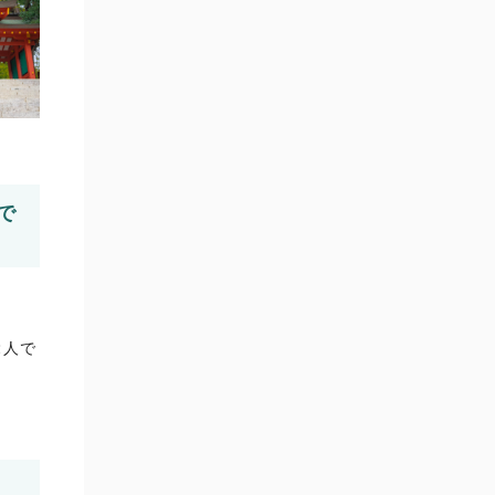
で
2人で