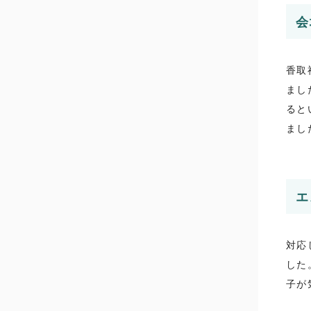
会
香取
まし
ると
まし
エ
対応
した
子が