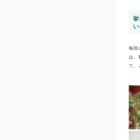
挙
い
毎回
は、
て、