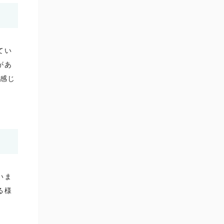
てい
があ
と感じ
いま
る様