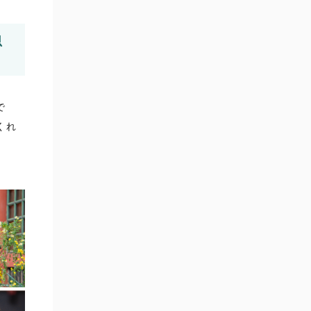
思
で
くれ