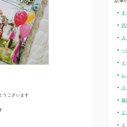
記事
す
式
カ
一
イ
レ
ス
とうございます
施
す
エ
エ