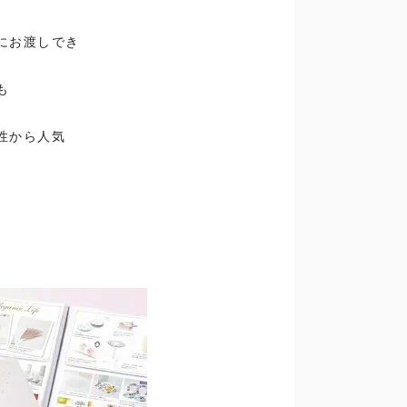
にお渡しでき
も
性から人気