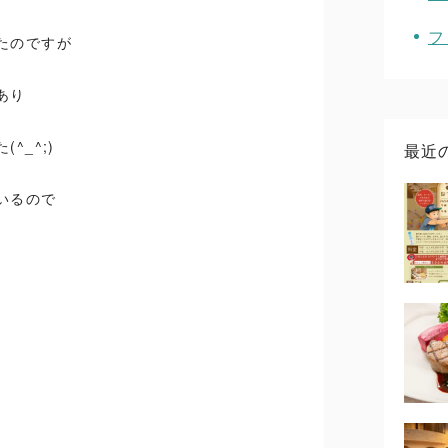
フ
たのですが
あり
^_^;)
最近
いるので