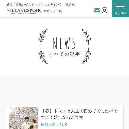
成田・富里のゲストハウスウエディング・結婚式
お問い合わ
Instagra
エスポワール
MENU
NEWS
すべての記事
【春】ドレスは人生で初めてでしたので
すごく嬉しかったです
招待人数：12名