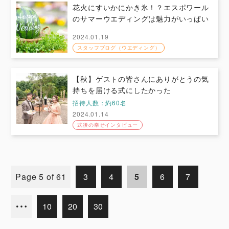
花火にすいかにかき氷！？エスポワール
のサマーウエディングは魅力がいっぱい
2024.01.19
スタッフブログ（ウエディング）
【秋】ゲストの皆さんにありがとうの気
持ちを届ける式にしたかった
招待人数：約60名
2024.01.14
式後の幸せインタビュー
Page 5 of 61
3
4
5
6
7
10
20
30