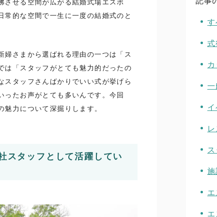
記事
彿させる空間が広がる結婚式場エスポ
日常的な空間で一生に一度の結婚式のと
す
式
新婦さまから選ばれる理由の一つは「ス
カ
では「スタッフがとても魅力的だったの
なスタッフさんばかりでいい式が挙げら
一
いったお声がとても多いんです。今回
イ
の魅力について深掘りします。
レ
ス
社スタッフとして活躍してい
施
エ
エ