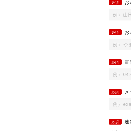
お
お
電
メ
連