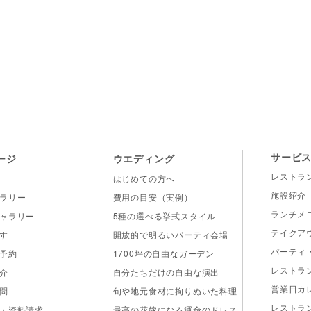
VILLA de ESPOIR
サービ
ージ
ウエディング
レストラ
はじめての方へ
施設紹介
ラリー
費用の目安（実例）
ランチメ
ャラリー
5種の選べる挙式スタイル
テイクア
す
開放的で明るいパーティ会場
パーティ
予約
1700坪の自由なガーデン
レストラ
介
自分たちだけの自由な演出
営業日カ
問
旬や地元食材に拘りぬいた料理
レストラ
・資料請求
最高の花嫁になる運命のドレス