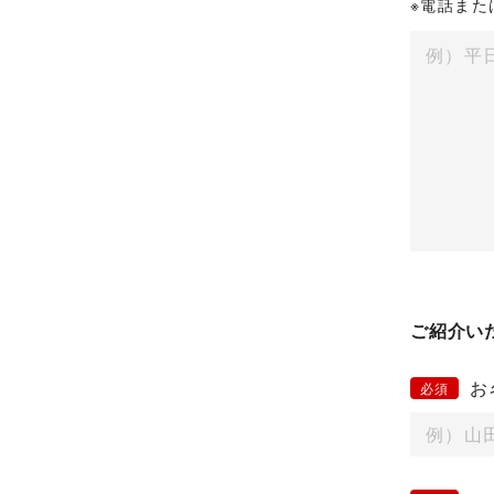
※電話また
ご紹介い
お