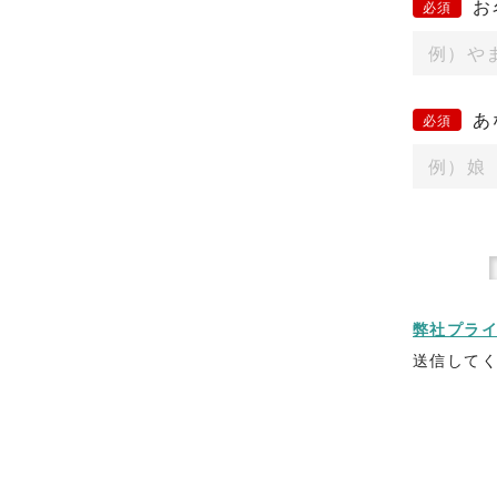
お
あ
弊社プラ
送信して