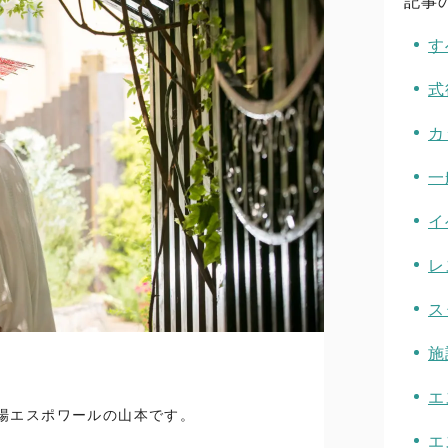
記事
す
式
カ
一
イ
レ
ス
施
エ
場エスポワールの山本です。
エ