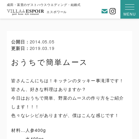
成田・富里のゲストハウスウエディング・結婚式
お問い合わ
Instagra
エスポワール
MENU
公開日
2014.05.05
更新日
2019.03.19
おうちで簡単ムース
皆さんこんにちは！キッチンのタッキー事滝澤です！
皆さん、好きな料理はありますか？
今日はおうちで簡単、野菜のムースの作り方をご紹介
します！！！
色々なレシピがありますが、僕はこんな感じです！
材料…人参400g
水400cc