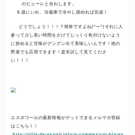
のピューレと合わします。
6.器にいれ、冷蔵庫で冷やし固めれば完成！
どうでしょう！！！？簡単ですよね(^ー^)それに人
参って少し長い時間をかけてじっくり色付けないよう
に炒めると甘味がグングン出て美味しいんです！他の
野菜でも応用できます！是非試して見てくださ
い！！！
エスポワールの最新情報がゲットできるメルマガ登録
はこちら！！
http://villa-de-espoir.info/e-commex/cgi-bin/ex