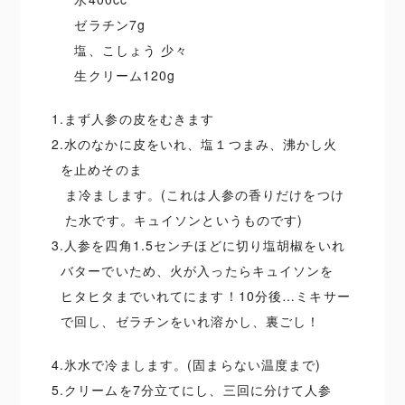
ゼラチン7g
塩、こしょう 少々
生クリーム120g
1.まず人参の皮をむきます
2.水のなかに皮をいれ、塩１つまみ、沸かし火
を止めそのま
ま冷まします。(これは人参の香りだけをつけ
た水です。キュイソンというものです)
3.人参を四角1.5センチほどに切り塩胡椒をいれ
バターでいため、火が入ったらキュイソンを
ヒタヒタまでいれてにます！10分後…ミキサー
で回し、ゼラチンをいれ溶かし、裏ごし！
4.氷水で冷まします。(固まらない温度まで)
5.クリームを7分立てにし、三回に分けて人参