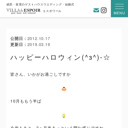
成田・富里のゲストハウスウエディング・結婚式
お問い合わ
Instagra
エスポワール
MENU
公開日
2012.10.17
更新日
2019.03.19
ハッピーハロウィン(^з^)-☆
皆さん、いかがお過ごしですか
10月ももう半ば
今年もあと、2ヶ月半あっという間な感じですね