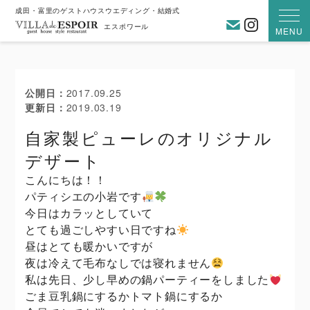
成田・富里のゲストハウスウエディング・結婚式
お問い合わ
Instagra
エスポワール
MENU
公開日
2017.09.25
更新日
2019.03.19
自家製ピューレのオリジナル
デザート
こんにちは！！
パティシエの小岩です
今日はカラッとしていて
とても過ごしやすい日ですね
昼はとても暖かいですが
夜は冷えて毛布なしでは寝れません
私は先日、少し早めの鍋パーティーをしました
ごま豆乳鍋にするかトマト鍋にするか