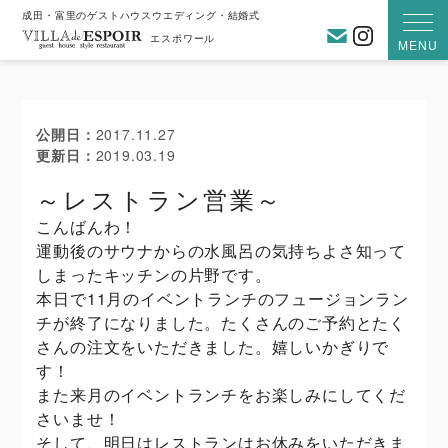
成田・富里のゲストハウスウエディング・結婚式
お問い合わ
Instagra
エスポワール
MENU
公開日
2017.11.27
更新日
2019.03.19
～レストラン営業～
こんばんわ！
運動後のサウナからの水風呂の気持ちよさ知って
しまったキッチンの片野です。
本日で11月のイベントランチのフュージョンラン
チが終了になりました。たくさんのご予約とたく
さんの注文をいただきました。嬉しいかぎりで
す！
また来月のイベントランチをお楽しみにしてくだ
さいませ！
そして、明日はレストランはお休みをいただきま