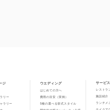
VILLA de ESPOIR
サービ
ージ
ウエディング
レストラ
はじめての方へ
施設紹介
ラリー
費用の目安（実例）
ランチメ
ャラリー
5種の選べる挙式スタイル
テイクア
す
開放的で明るいパーティ会場