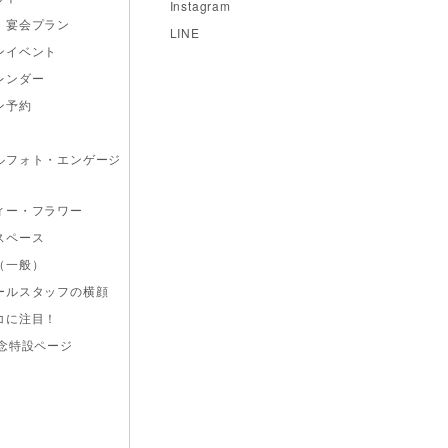
Instagram
・宴会プラン
LINE
ンイベント
レンダー
ン予約
ルフォト・エンゲージ
ィー・フラワー
スペース
（一般）
ールスタッフの横顔
コに注目！
記念特設ページ