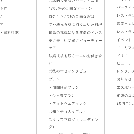
パーティ
予約
1700坪の自由なガーデン
レストラ
介
自分たちだけの自由な演出
営業日カ
問
旬や地元食材に拘りぬいた料理
レストラ
・資料請求
最高の花嫁になる運命のドレス
イベント
更に美しい花嫁にビューティー
ケア
メモリア
フォト
結婚式後も続く一生のお付き合
い
ビューテ
式後の幸せインタビュー
レンタル
プラン
お知らせ
- 期間限定プラン
エスポワ
- 少人数プラン
施設のコ
- フォトウエディング
20周年
お知らせ（カップル）
スタッフブログ（ウエディン
グ）